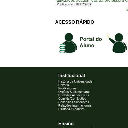
atividades acadêmicas da professora C
Publicado em 02/07/2019
M
ACESSO RÁPIDO
Institucional
História da Universidade
Reitoria
Pró-Reitorias
Órgãos Suplementares
Unidades Acadêmicas
Comitês/Comissões
Conselhos Superiores
Relações Internacionais
Diretoria Executiva
Ensino