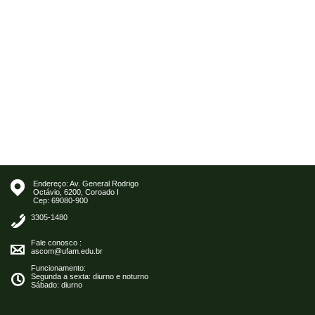
Endereço: Av. General Rodrigo
Octávio, 6200, Coroado I
Cep: 69080-900
3305-1480
Fale conosco :
ascom@ufam.edu.br
Funcionamento:
Segunda a sexta: diurno e noturno
Sábado: diurno