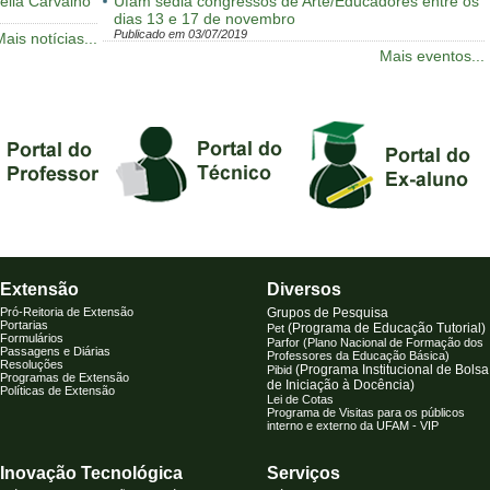
élia Carvalho
Ufam sedia congressos de Arte/Educadores entre os
dias 13 e 17 de novembro
Publicado em 03/07/2019
ais notícias...
Mais eventos...
Extensão
Diversos
Pró-Reitoria de Extensão
Grupos de Pesquisa
Portarias
(Programa de Educação Tutorial
)
Pet
Formulários
Parfor (Plano Nacional de Formação dos
Passagens e Diárias
Professores da Educação Básica)
Resoluções
(Programa Institucional de Bolsa
Pibid
Programas de Extensão
de Iniciação à Docência)
Políticas de Extensão
Lei de Cotas
Programa de Visitas para os públicos
interno e externo da UFAM - VIP
Inovação Tecnológica
Serviços