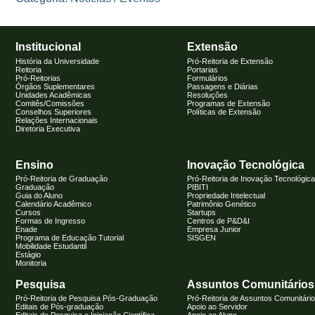
Institucional
Extensão
História da Universidade
Pró-Reitoria de Extensão
Reitoria
Portarias
Pró-Reitorias
Formulários
Órgãos Suplementares
Passagens e Diárias
Unidades Acadêmicas
Resoluções
Comitês/Comissões
Programas de Extensão
Conselhos Superiores
Políticas de Extensão
Relações Internacionais
Diretoria Executiva
Ensino
Inovação Tecnológica
Pró-Reitoria de Graduação
Pró-Reitoria de Inovação Tecnológica
Graduação
PIBITI
Guia do Aluno
Propriedade Intelectual
Calendário Acadêmico
Patrimônio Genético
Cursos
Startups
Formas de Ingresso
Centros de P&D&I
Enade
Empresa Junior
Programa de Educação Tutorial
SISGEN
Mobilidade Estudantil
Estágio
Monitoria
Pesquisa
Assuntos Comunitários
Pró-Reitoria de Pesquisa Pós-Graduação
Pró-Reitoria de Assuntos Comunitári
Editais de Pós-graduação
Apoio ao Servidor