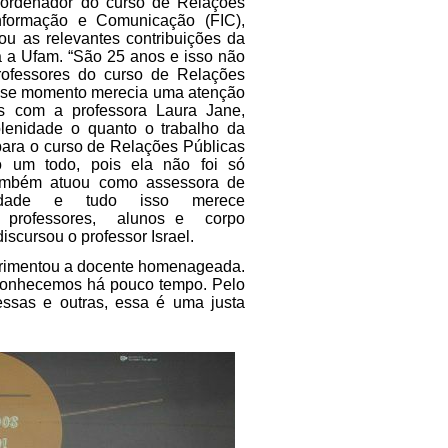
oordenador do curso de Relações
nformação e Comunicação (FIC),
ou as relevantes contribuições da
a a Ufam. “São 25 anos e isso não
rofessores do curso de Relações
sse momento merecia uma atenção
s com a professora Laura Jane,
lenidade o quanto o trabalho da
para o curso de Relações Públicas
 um todo, pois ela não foi só
também atuou como assessora de
sidade e tudo isso merece
e professores, alunos e corpo
iscursou o professor Israel.
primentou a docente homenageada.
 conhecemos há pouco tempo. Pelo
 essas e outras, essa é uma justa