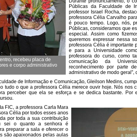
Durante pronunciamento, o c
Públicas da Faculdade de I
professor Israel Rocha, destac
professora Célia Carvalho par
é pouco tempo. Logo, nós, p
Públicas, consideramos que e
especial. Assim como fizemo
queremos expressar nessa so
professora Célia é importante 
e para a Universidade como
professora do curso, como 
entro, recebeu placa de
comunicação da Univer
es e corpo administrativo
reconhecimento por parte d
administrativo de modo geral”, d
aculdade de Informação e Comunicação, Gleilson Medins, cum
so tudo o que a professora Célia merece ouvir hoje. Nós nos
á pra perceber que ela se esforça e se dedica bastante. Por
ursou.
da FIC, a professora Carla Mara
sora Célia por todos esses anos
ada por toda a sua contribuição
u sei o quanto a senhora é
a preparar a sala e oferecer o
os são apaixonados pelas aulas