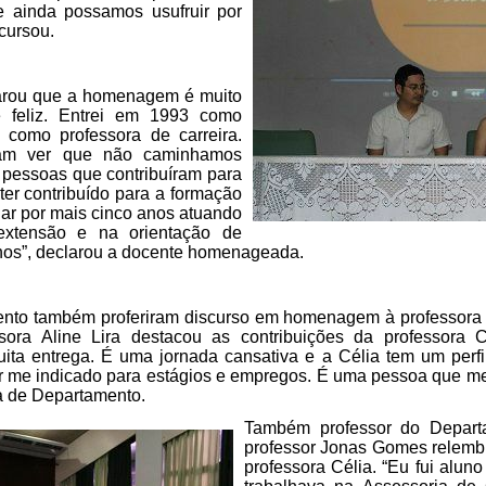
e ainda possamos usufruir por
cursou.
larou que a homenagem é muito
e feliz. Entrei em 1993 como
 como professora de carreira.
am ver que não caminhamos
s pessoas que contribuíram para
 ter contribuído para a formação
uar por mais cinco anos atuando
extensão e na orientação de
nos”, declarou a docente homenageada.
nto também proferiram discurso em homenagem à professora 
sora Aline Lira destacou as contribuições da professora
muita entrega. É uma jornada cansativa e a Célia tem um perfi
ter me indicado para estágios e empregos. É uma pessoa que
ga de Departamento.
Também professor do Depart
professor Jonas Gomes relembr
professora Célia. “Eu fui alun