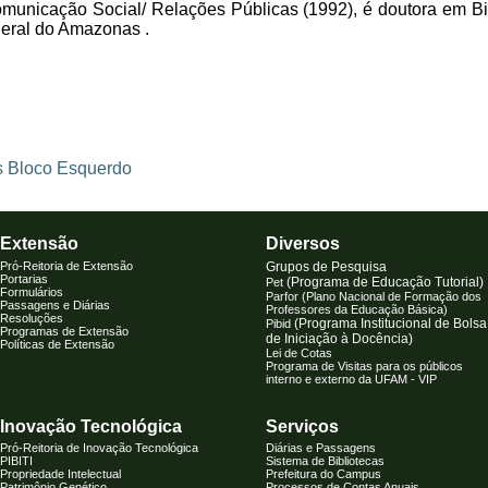
unicação Social/ Relações Públicas (1992), é doutora em Bi
eral do Amazonas .
s Bloco Esquerdo
Extensão
Diversos
Pró-Reitoria de Extensão
Grupos de Pesquisa
Portarias
(Programa de Educação Tutorial
)
Pet
Formulários
Parfor (Plano Nacional de Formação dos
Passagens e Diárias
Professores da Educação Básica)
Resoluções
(Programa Institucional de Bolsa
Pibid
Programas de Extensão
de Iniciação à Docência)
Políticas de Extensão
Lei de Cotas
Programa de Visitas para os públicos
interno e externo da UFAM - VIP
Inovação Tecnológica
Serviços
Pró-Reitoria de Inovação Tecnológica
Diárias e Passagens
PIBITI
S
istema de Biblioteca
s
Propriedade Intelectual
Prefeitura do Campus
Patrimônio Genético
Processos de Contas Anuais