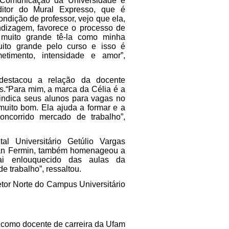
 Comunicação da Universidade e
editor do Mural Expresso, que é
ondição de professor, vejo que ela,
ndizagem, favorece o processo de
 muito grande tê-la como minha
ito grande pelo curso e isso é
etimento, intensidade e amor”,
destacou a relação da docente
“Para mim, a marca da Célia é a
indica seus alunos para vagas no
muito bom. Ela ajuda a formar e a
ncorrido mercado de trabalho”,
al Universitário Getúlio Vargas
an Fermin, também homenageou a
ai enlouquecido das aulas da
 trabalho”, ressaltou.
tor Norte do Campus Universitário
 como docente de carreira da Ufam