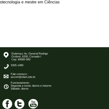
otecnologia e mestre em Ciências
Endereço: Av. General Rodrigo
Octávio, 6200, Coroado I
Cep: 69080-900
3305-1480
Fale conosco :
ascom@ufam.edu.br
Funcionamento:
Segunda a sexta: diurno e noturno
Sábado: diurno