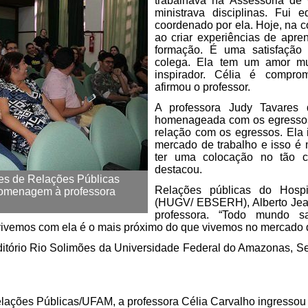
trabalhava na Assessoria de
ministrava disciplinas. Fui 
coordenado por ela. Hoje, na c
ao criar experiências de apre
formação. É uma satisfação
colega. Ela tem um amor mu
inspirador. Célia é comprom
afirmou o professor.
A professora Judy Tavares 
homenageada com os egressos.
relação com os egressos. Ela 
mercado de trabalho e isso é 
ter uma colocação no tão co
destacou.
es de Relações Públicas
Relações públicas do Hospit
homenagem à professora
(HUGV/ EBSERH), Alberto Je
professora. “Todo mundo s
vivemos com ela é o mais próximo do que vivemos no mercado de
itório Rio Solimões da Universidade Federal do Amazonas, Se
elações Públicas/UFAM, a professora Célia Carvalho ingressou