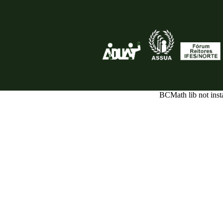
BCMath lib not inst