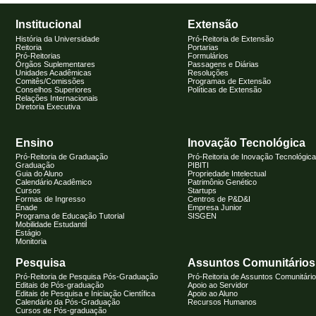
Institucional
Extensão
História da Universidade
Pró-Reitoria de Extensão
Reitoria
Portarias
Pró-Reitorias
Formulários
Órgãos Suplementares
Passagens e Diárias
Unidades Acadêmicas
Resoluções
Comitês/Comissões
Programas de Extensão
Conselhos Superiores
Políticas de Extensão
Relações Internacionais
Diretoria Executiva
Ensino
Inovação Tecnológica
Pró-Reitoria de Graduação
Pró-Reitoria de Inovação Tecnológica
Graduação
PIBITI
Guia do Aluno
Propriedade Intelectual
Calendário Acadêmico
Patrimônio Genético
Cursos
Startups
Formas de Ingresso
Centros de P&D&I
Enade
Empresa Junior
Programa de Educação Tutorial
SISGEN
Mobilidade Estudantil
Estágio
Monitoria
Pesquisa
Assuntos Comunitários
Pró-Reitoria de Pesquisa Pós-Graduação
Pró-Reitoria de Assuntos Comunitári
Editais de Pós-graduação
Apoio ao Servidor
Editais de Pesquisa e Iniciação Científica
Apoio ao Aluno
Calendário da Pós-Graduação
Recursos Humanos
Cursos de Pós-graduação