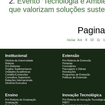
Evento ‘Tecnologia e Amb
que valorizam soluções suste
Pagina
Iniciar
Ant
9
10
11
1
Institucional
Extensão
História da Universidade
Pró-Reitoria de Extensão
Reitoria
Portarias
Pró-Reitorias
Formulários
Órgãos Suplementares
Passagens e Diárias
Unidades Acadêmicas
Resoluções
Comitês/Comissões
Programas de Extensão
Conselhos Superiores
Políticas de Extensão
Relações Internacionais
Diretoria Executiva
Ensino
Inovação Tecnológica
Pró-Reitoria de Graduação
Pró-Reitoria de Inovação Tecnológica
Graduação
PIBITI