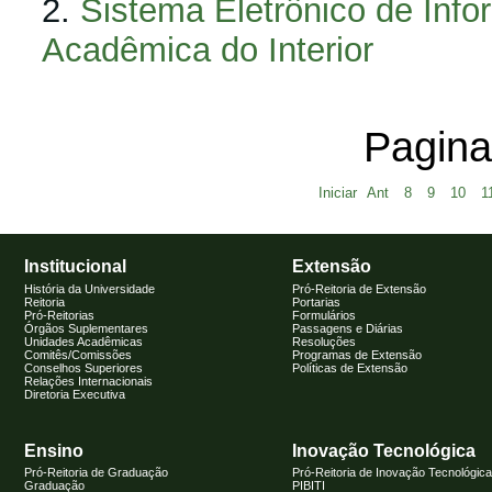
Sistema Eletrônico de Inf
Acadêmica do Interior
Pagina
Iniciar
Ant
8
9
10
1
Institucional
Extensão
História da Universidade
Pró-Reitoria de Extensão
Reitoria
Portarias
Pró-Reitorias
Formulários
Órgãos Suplementares
Passagens e Diárias
Unidades Acadêmicas
Resoluções
Comitês/Comissões
Programas de Extensão
Conselhos Superiores
Políticas de Extensão
Relações Internacionais
Diretoria Executiva
Ensino
Inovação Tecnológica
Pró-Reitoria de Graduação
Pró-Reitoria de Inovação Tecnológica
Graduação
PIBITI