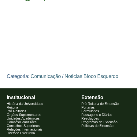
Categoria:
Comunicação
/
Noticias Bloco Esquerdo
Institucional
Extensão
História da Universidade
Pró-Reitoria de Extensão
Reitoria
Portarias
Pró-Reitorias
Formulários
Órgãos Suplementares
Passagens e Diárias
Unidades Acadêmicas
Resoluções
Comitês/Comissões
Programas de Extensão
Conselhos Superiores
Políticas de Extensão
Relações Internacionais
Diretoria Executiva