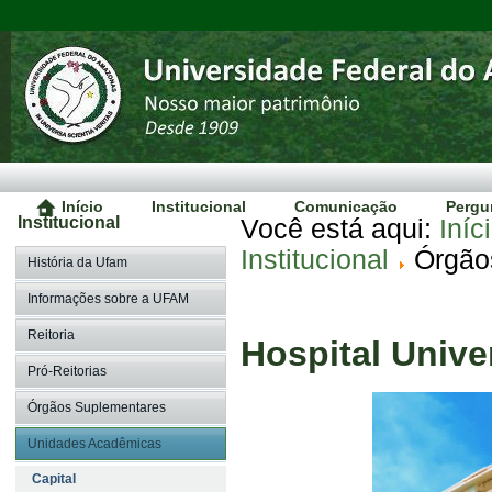
Início
Institucional
Comunicação
Pergu
Institucional
Você está aqui:
Iníc
Institucional
Órgão
História da Ufam
Informações sobre a UFAM
Reitoria
Hospital Unive
Pró-Reitorias
Órgãos Suplementares
Unidades Acadêmicas
Capital