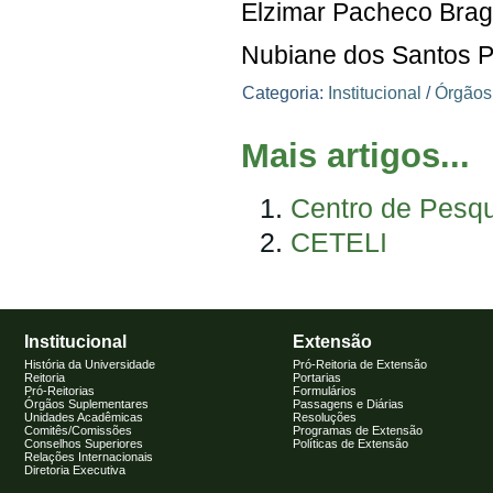
Elzimar Pacheco Bra
Nubiane dos Santos P
Categoria:
Institucional
/
Órgãos
Mais artigos...
Centro de Pesq
CETELI
Institucional
Extensão
História da Universidade
Pró-Reitoria de Extensão
Reitoria
Portarias
Pró-Reitorias
Formulários
Órgãos Suplementares
Passagens e Diárias
Unidades Acadêmicas
Resoluções
Comitês/Comissões
Programas de Extensão
Conselhos Superiores
Políticas de Extensão
Relações Internacionais
Diretoria Executiva