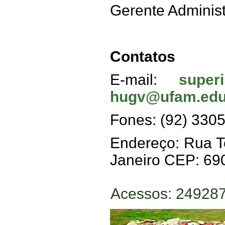
Gerente Administ
Contatos
E-mail:
super
hugv@ufam.edu
Fones: (92) 3305
Endereço: Rua To
Janeiro CEP: 69
Acessos: 24928