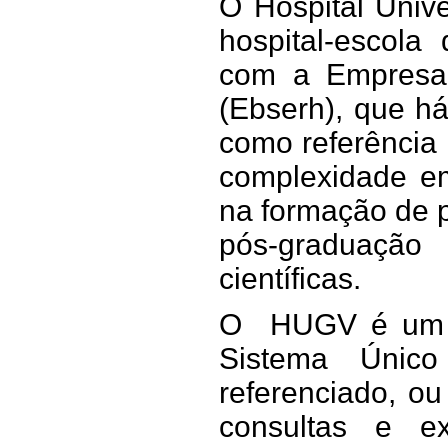
O Hospital Univ
hospital-escola
com a Empresa B
(Ebserh), que h
como referência 
complexidade e
na formação de p
pós-graduação
científicas.
O HUGV é um h
Sistema Únic
referenciado, o
consultas e e