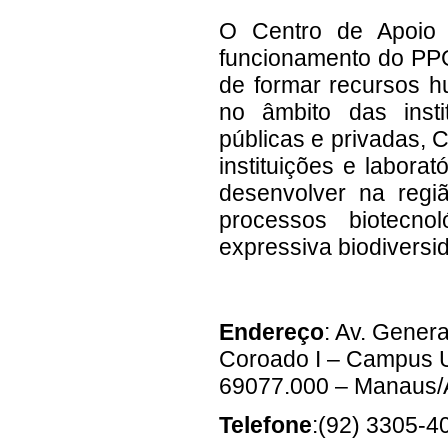
O Centro de Apoio M
funcionamento do PPG
de formar recursos h
no âmbito das insti
públicas e privadas, 
instituições e labora
desenvolver na regi
processos biotecno
expressiva biodivers
Endereço
: Av. Gener
Coroado I – Campus Un
69077.000 – Manaus
Telefone
:(92) 3305-4