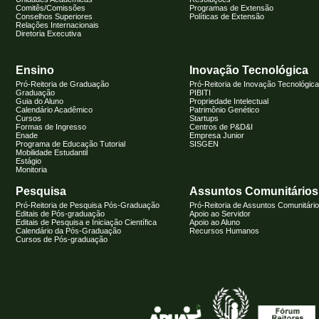
Comitês/Comissões
Programas de Extensão
Conselhos Superiores
Políticas de Extensão
Relações Internacionais
Diretoria Executiva
Ensino
Inovação Tecnológica
Pró-Reitoria de Graduação
Pró-Reitoria de Inovação Tecnológica
Graduação
PIBITI
Guia do Aluno
Propriedade Intelectual
Calendário Acadêmico
Patrimônio Genético
Cursos
Startups
Formas de Ingresso
Centros de P&D&I
Enade
Empresa Junior
Programa de Educação Tutorial
SISGEN
Mobilidade Estudantil
Estágio
Monitoria
Pesquisa
Assuntos Comunitários
Pró-Reitoria de Pesquisa Pós-Graduação
Pró-Reitoria de Assuntos Comunitári
Editais de Pós-graduação
Apoio ao Servidor
Editais de Pesquisa e Iniciação Científica
Apoio ao Aluno
Calendário da Pós-Graduação
Recursos Humanos
Cursos de Pós-graduação