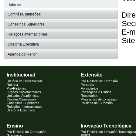
Interior
Dire
Comitês/Comissões
Sec
Conselhos Superiores
E-m
Relações Internacionais
Site
Diretoria Executiva
Agenda do Reitor
Institucional
Extensão
História da Universidade
Pró-Reitoria de Extensão
Reitoria
Portarias
Pró-Reitorias
Formulários
Órgãos Suplementares
Passagens e Diárias
Unidades Acadêmicas
Resoluções
Comitês/Comissões
Programas de Extensão
Conselhos Superiores
Políticas de Extensão
Relações Internacionais
Diretoria Executiva
Ensino
Inovação Tecnológica
Pró-Reitoria de Graduação
Pró-Reitoria de Inovação Tecnológica
Graduação
PIBITI