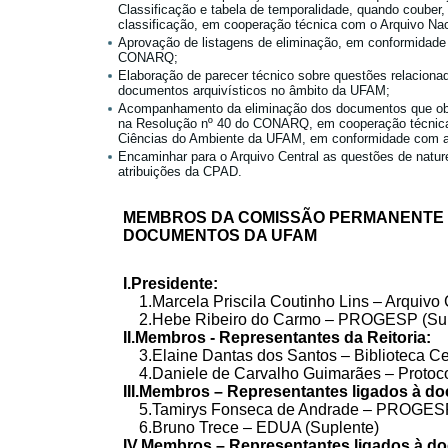
Classificação e tabela de temporalidade, quando couber
classificação, em cooperação técnica com o Arquivo Nac
Aprovação de listagens de eliminação, em conformidade
CONARQ;
Elaboração de parecer técnico sobre questões relaciona
documentos arquivísticos no âmbito da UFAM;
Acompanhamento da eliminação dos documentos que obed
na Resolução nº 40 do CONARQ, em cooperação técnica 
Ciências do Ambiente da UFAM, em conformidade com a 
Encaminhar para o Arquivo Central as questões de natur
atribuições da CPAD.
MEMBROS DA COMISSÃO PERMANENTE 
DOCUMENTOS DA UFAM
I.Presidente:
1.Marcela Priscila Coutinho Lins – Arquivo Ce
2.Hebe Ribeiro do Carmo – PROGESP (Sup
II.Membros - Representantes da Reitoria:
3.Elaine Dantas dos Santos – Biblioteca Cent
4.Daniele de Carvalho Guimarães – Protocol
III.Membros – Representantes ligados à d
5.Tamirys Fonseca de Andrade – PROGESP 
6.Bruno Trece – EDUA (Suplente)
IV.Membros – Representantes ligados à do