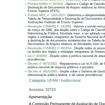
Portaria AN/MJ n° 92/2011
- Aprova o Código de Classifi
Destinação de Documentos de Arquivo relativos às Ativi
Ensino Superior (IFES);
Portaria MEC n° 1261/2013
- Determina a obrigatoriedad
Tabela de Temporalidade e Destinação de Documentos de
Instituições Federais de Ensino Superior;
Resolução CONARQ n° 14/2001
- Aprova a versão revis
de março de 1996, que dispõe sobre o Código de Classi
Administração Pública: Atividade meio, a ser adotado c
órgãos e entidades integrantes do Sistema Nacional de 
a destinação de documentos estabelecidos na Tabela de
Documentos de Arquivo relativos às Atividades meio da 
Resolução CONARQ n° 40/2014
- Dispõe sobre os proc
no âmbito dos órgãos e entidades integrantes do Sistem
Lei n° 8159/91
- Dispõe sobre a política nacional de arqu
providências;
Decreto n° 4073/2002
- Regulamenta a Lei no 8.159, de 8
política nacional de arquivos públicos e privados;
Decreto nº 4915/2003
- Dispõe sobre o Sistema de Gest
administração pública federal, e dá outras providências.
Categoria:
UFAM
/
Institucional
Acessos: 32715
Apresentação
A Comissão Permanente de Avaliação de D