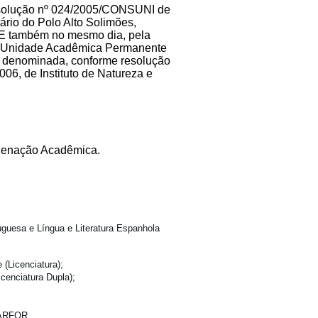
resolução nº 024/2005/CONSUNI de
rio do Polo Alto Solimões,
 E também no mesmo dia, pela
a Unidade Acadêmica Permanente
i denominada, conforme resolução
6, de Instituto de Natureza e
rdenação Acadêmica.
uguesa e Língua e Literatura Espanhola
(Licenciatura);
cenciatura Dupla);
 PARFOR