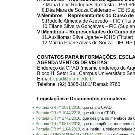
7.Maria Lenir Rodrigues da Costa – PROPES
8.Déa Mara de Souza Calderaro – ICE (Sup
V.Membros – Representantes do Curso de 
9.Rodolfo Almeida de Azevedo – FIC (Titula
10.Eliane Silveira Gonçalves – FIC (Suplen
VI.Membros – Representantes do Curso de 
11.Auxiliomar Silva Ugarte – ICHS (Titular)
12.Márcia Eliane Alves de Souza – IFCHS (
CONTATOS PARA INFORMAÇÕES, ESCL
AGENDAMENTOS DE VISITAS:
Endereço da CPAD (mesmo endereço do Arquiv
Bloco H, Setor Sul. Campus Universitário Sena
E-mail:
cpad@ufam.edu.br
Telefone: (92) 3305-1181/ Ramal: 2760
Legislações e Documentos normativos:
Portaria GR nº 1091/2016
, que cria a CPAD;
Portaria GR nº 1044/2218
, que altera a CPAD;
Portaria GR nº 2742/2016
, que designa os membros da
Portaria GR nº 0813/2018
, que recompõe os membros d
Portaria GR nº 1164/2018
, que institui a obrigatoriedad
Portaria CONSAD/UFAM n° 0814/2001
, cria o Arquivo C