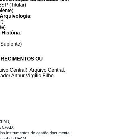
P (Titular)
lente)
Arquivologia:
r)
te)
História:
Suplente)
ARECIMENTOS OU
o Central): Arquivo Central,
dor Arthur Virgílio Filho
 CPAD;
a CPAD;
e dos instrumentos de gestão documental;
entral da UFAM;