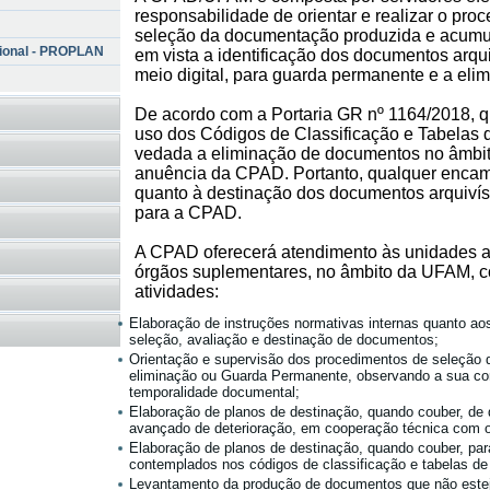
responsabilidade de orientar e realizar o pro
seleção da documentação produzida e acumu
cional - PROPLAN
em vista a identificação dos documentos arqu
meio digital, para guarda permanente e a elim
De acordo com a Portaria GR nº 1164/2018, qu
uso dos Códigos de Classificação e Tabelas 
vedada a eliminação de documentos no âmbit
anuência da CPAD. Portanto, qualquer enca
quanto à destinação dos documentos arquivís
para a CPAD.
A CPAD oferecerá atendimento às unidades a
órgãos suplementares, no âmbito da UFAM, c
atividades:
Elaboração de instruções normativas internas quanto ao
seleção, avaliação e destinação de documentos;
Orientação e supervisão dos procedimentos de seleção 
eliminação ou Guarda Permanente, observando a sua corr
temporalidade documental;
Elaboração de planos de destinação, quando couber, d
avançado de deterioração, em cooperação técnica com o
Elaboração de planos de destinação, quando couber, pa
contemplados nos códigos de classificação e tabelas de
Levantamento da produção de documentos que não este