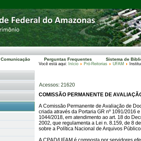
Comunicação
Perguntas Frequentes
Sistema de Bibl
Você está aqui:
Início
Pró-Reitorias
UFAM
Instit
Acessos: 21620
COMISSÃO PERMANENTE DE AVALIAÇÃ
A Comissão Permanente de Avaliação de Do
criada através da Portaria GR nº 1091/2016 e 
1044/2018, em atendimento ao art. 18 do Decr
2002, que regulamenta a Lei n. 8.159, de 8 d
sobre a Política Nacional de Arquivos Público
A CPAD/UFAM é composta por servidores efe