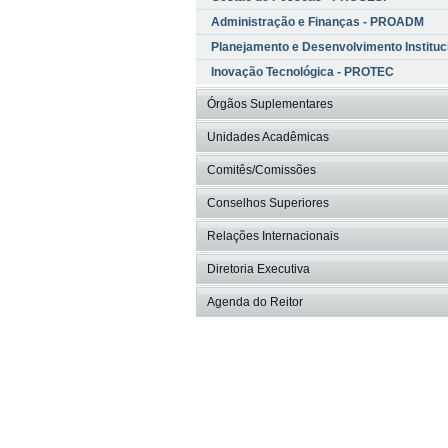
Administração e Finanças - PROADM
Planejamento e Desenvolvimento Institu
Inovação Tecnológica - PROTEC
Órgãos Suplementares
Unidades Acadêmicas
Comitês/Comissões
Conselhos Superiores
Relações Internacionais
Diretoria Executiva
Agenda do Reitor