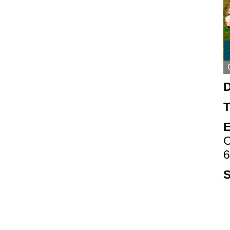
D
T
E
C
6
S