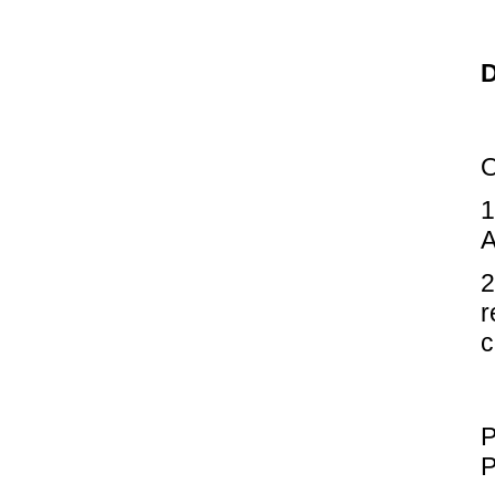
D
O
1
2
r
c
P