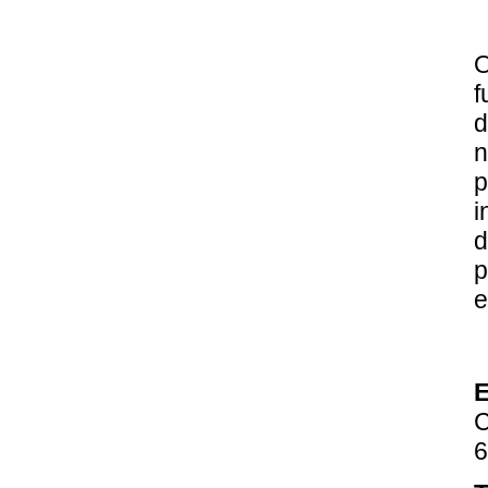
O
f
d
n
p
i
d
p
e
C
6