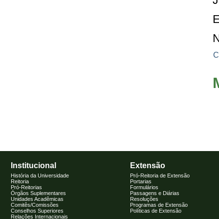
J
E
N
C
Institucional
Extensão
História da Universidade
Pró-Reitoria de Extensão
Reitoria
Portarias
Pró-Reitorias
Formulários
Órgãos Suplementares
Passagens e Diárias
Unidades Acadêmicas
Resoluções
Comitês/Comissões
Programas de Extensão
Conselhos Superiores
Políticas de Extensão
Relações Internacionais