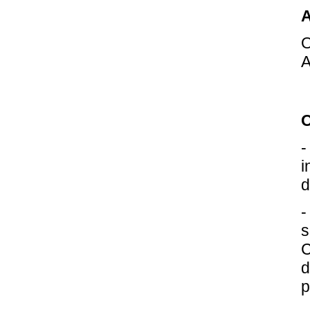
A
O
A
O
-
i
d
-
s
C
d
p