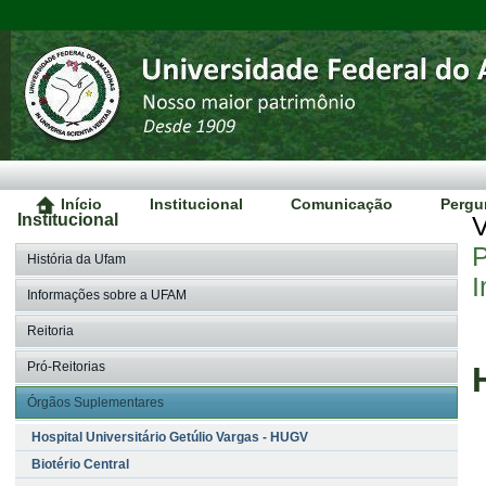
Início
Institucional
Comunicação
Pergu
Institucional
V
História da Ufam
I
Informações sobre a UFAM
Reitoria
Pró-Reitorias
Órgãos Suplementares
Hospital Universitário Getúlio Vargas - HUGV
Biotério Central