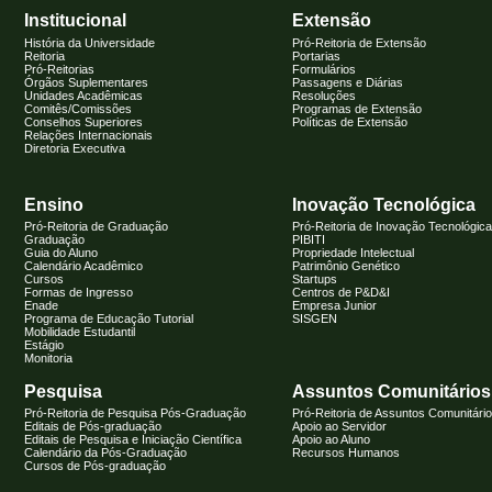
Institucional
Extensão
História da Universidade
Pró-Reitoria de Extensão
Reitoria
Portarias
Pró-Reitorias
Formulários
Órgãos Suplementares
Passagens e Diárias
Unidades Acadêmicas
Resoluções
Comitês/Comissões
Programas de Extensão
Conselhos Superiores
Políticas de Extensão
Relações Internacionais
Diretoria Executiva
Ensino
Inovação Tecnológica
Pró-Reitoria de Graduação
Pró-Reitoria de Inovação Tecnológica
Graduação
PIBITI
Guia do Aluno
Propriedade Intelectual
Calendário Acadêmico
Patrimônio Genético
Cursos
Startups
Formas de Ingresso
Centros de P&D&I
Enade
Empresa Junior
Programa de Educação Tutorial
SISGEN
Mobilidade Estudantil
Estágio
Monitoria
Pesquisa
Assuntos Comunitários
Pró-Reitoria de Pesquisa Pós-Graduação
Pró-Reitoria de Assuntos Comunitári
Editais de Pós-graduação
Apoio ao Servidor
Editais de Pesquisa e Iniciação Científica
Apoio ao Aluno
Calendário da Pós-Graduação
Recursos Humanos
Cursos de Pós-graduação