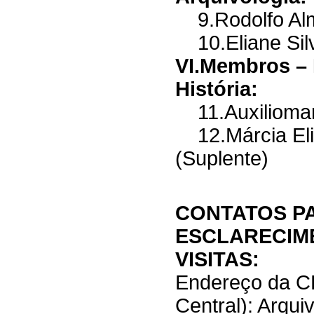
9.Rodolfo Alme
10.Eliane Silv
VI.Membros – 
História:
11.Auxiliomar 
12.Márcia Eli
(Suplente)
CONTATOS P
ESCLARECIM
VISITAS:
Endereço da C
Central): Arqui