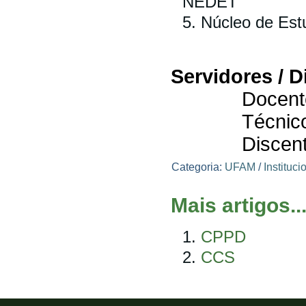
NEDET
Núcleo de Est
Servidores / D
Docentes
Técnicos Adm
Discentes d
Categoria:
UFAM
/
Instituci
Mais artigos..
CPPD
CCS