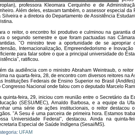
Proplan), professora Kleomara Cerquinho e de Administraç
nheiro. Além deles, estavam também, o assessor especial da R
 Silveira e a diretora do Departamento de Assistência Estuda
istina.
ra o reitor, o encontro foi produtivo e culminou na garantia
ara o segundo semestre e que foram pactuadas nas Câmaras
antidas. "O ministro teve a oportunidade de se apropriar
tensão, Internacionalização, Empreendedorismo e Inovação
ficiente para falar sobre o que a principal universidade do Es
istência", ratificou.
ém da audiência com o ministro Abraham Weintraub, o reitor
tima na quarta-feira, 28, de encontro com diversos reitores na
s Instituições Federais de Ensino Superior no Brasil (Andife
 Congresso Nacional onde falou com o deputado Marcelo Ram
 quinta-feira, 29, iniciou com reunião entre o Secretário da 
ducação (SESU/MEC), Arnaldo Barbosa, e a equipe da Ufam
inhar uma série de ações institucionais, o reitor destacou 
gãos. "A Sesu é uma parceira de primeira hora. Estamos trab
ossa Universidade Federal", destacou. Ainda na quinta-fe
cretaria Especial de Saúde Indígena (Sesai/MS).
ategoria:
UFAM