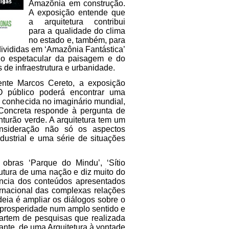
Amazônia em construção.
A exposição entende que
a arquitetura contribui
para a qualidade do clima
no estado e, também, para
ivididas em ‘Amazônia Fantástica’
rio espetacular da paisagem e do
 de infraestrutura e urbanidade.
ente Marcos Cereto, a exposição
“O público poderá encontrar uma
 conhecida no imaginário mundial,
 Concreta responde à pergunta de
turão verde. A arquitetura tem um
onsideração não só os aspectos
dustrial e uma série de situações
obras ‘Parque do Mindu’, ‘Sítio
trutura de uma nação e diz muito do
ância dos conteúdos apresentados
rnacional das complexas relações
deia é ampliar os diálogos sobre o
a prosperidade num amplo sentido e
partem de pesquisas que realizada
ante, de uma Arquitetura à vontade