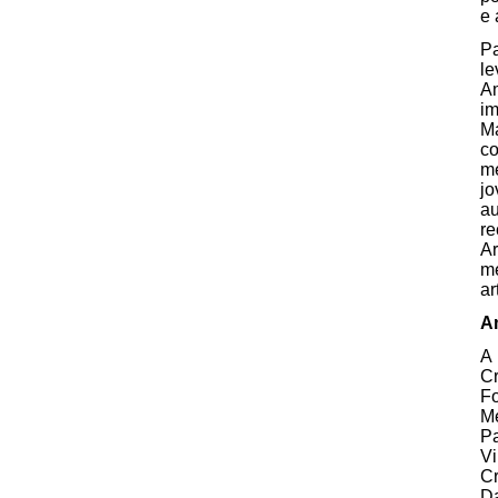
e 
Pa
le
A
im
Ma
co
me
jo
au
re
Ar
me
ar
A
A 
Cr
Fo
Mé
P
Vi
Cr
Da