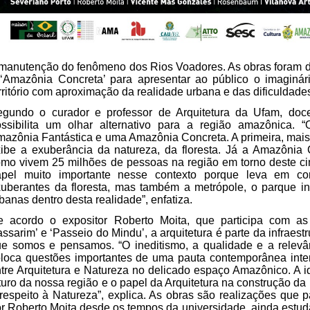
manutenção do fenômeno dos Rios Voadores. As obras foram d
‘Amazônia Concreta’ para apresentar ao público o imaginá
rritório com aproximação da realidade urbana e das dificuldades
egundo o curador e professor de Arquitetura da Ufam, doc
ssibilita um olhar alternativo para a região amazônica. 
azônia Fantástica e uma Amazônia Concreta. A primeira, mais
ibe a exuberância da natureza, da floresta. Já a Amazônia
mo vivem 25 milhões de pessoas na região em torno deste cin
apel muito importante nesse contexto porque leva em c
uberantes da floresta, mas também a metrópole, o parque in
banas dentro desta realidade”, enfatiza.
 acordo o expositor Roberto Moita, que participa com as 
ssarim’ e ‘Passeio do Mindu’, a arquitetura é parte da infraes
e somos e pensamos. “O ineditismo, a qualidade e a relev
loca questões importantes de uma pauta contemporânea inte
tre Arquitetura e Natureza no delicado espaço Amazônico. A i
turo da nossa região e o papel da Arquitetura na construção d
respeito à Natureza”, explica. As obras são realizações que 
r Roberto Moita desde os tempos da universidade, ainda estud