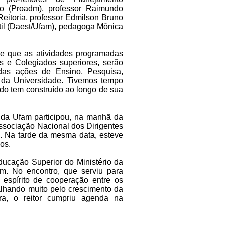
ão (Proadm), professor Raimundo
eitoria, professor Edmilson Bruno
ntil (Daest/Ufam), pedagoga Mônica
 de que as atividades programadas
 e Colegiados superiores, serão
 das ações de Ensino, Pesquisa,
 da Universidade. Tivemos tempo
tado tem construído ao longo de sua
 da Ufam participou, na manhã da
 Associação Nacional dos Dirigentes
s). Na tarde da mesma data, esteve
os.
Educação Superior do Ministério da
. No encontro, que serviu para
o espírito de cooperação entre os
alhando muito pelo crescimento da
ira, o reitor cumpriu agenda na