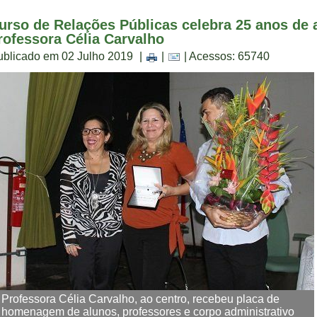
urso de Relações Públicas celebra 25 anos de 
rofessora Célia Carvalho
ublicado em 02 Julho 2019
|
|
| Acessos: 65740
Professora Célia Carvalho, ao centro, recebeu placa de
homenagem de alunos, professores e corpo administrativo