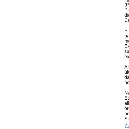
(
Pi
da
Cr
Pa
p
m
Ex
su
ex
Al
úl
da
no
Na
E
al
ór
n
Se
C