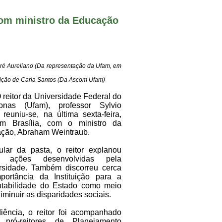
com ministro da Educação
ré Aureliano (Da representação da Ufam, em
ção de Carla Santos (Da Ascom Ufam)
reitor da Universidade Federal do
nas (Ufam), professor Sylvio
 reuniu-se, na última sexta-feira,
m Brasília, com o ministro da
ção, Abraham Weintraub.
tular da pasta, o reitor explanou
e ações desenvolvidas pela
rsidade. Também discorreu cerca
portância da Instituição para a
ntabilidade do Estado como meio
iminuir as disparidades sociais.
iência, o reitor foi acompanhado
 pró-reitores de Planejamento