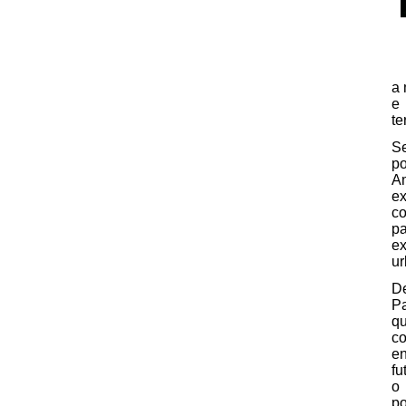
a 
e 
te
S
po
Am
ex
co
p
ex
ur
De
Pa
qu
co
en
fu
o 
po