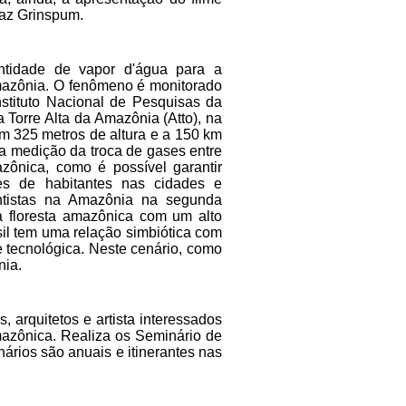
raz Grinspum.
ntidade de vapor d'água para a
Amazônia. O fenômeno é monitorado
stituto Nacional de Pesquisas da
 Torre Alta da Amazônia (Atto), na
m 325 metros de altura e a 150 km
 medição da troca de gases entre
azônica, como é possível garantir
ões de habitantes nas cidades e
ntistas na Amazônia na segunda
 floresta amazônica com um alto
sil tem uma relação simbiótica com
e tecnológica. Neste cenário, como
nia.
arquitetos e artista interessados
azônica. Realiza os Seminário de
rios são anuais e itinerantes nas