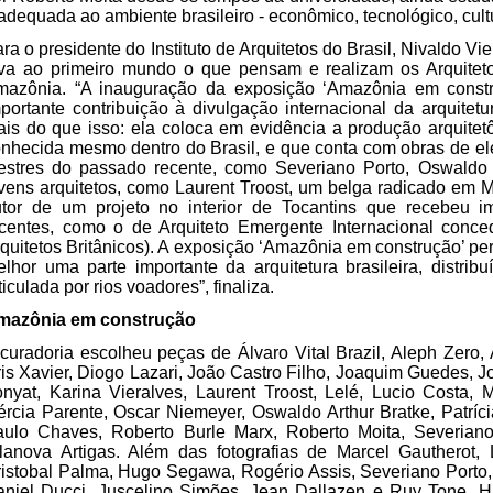
adequada ao ambiente brasileiro - econômico, tecnológico, cult
ra o presidente do Instituto de Arquitetos do Brasil, Nivaldo Vi
va ao primeiro mundo o que pensam e realizam os Arquitetos 
mazônia. “A inauguração da exposição ‘Amazônia em constr
portante contribuição à divulgação internacional da arquitetu
is do que isso: ela coloca em evidência a produção arquite
nhecida mesmo dentro do Brasil, e que conta com obras de el
stres do passado recente, como Severiano Porto, Oswaldo 
vens arquitetos, como Laurent Troost, um belga radicado em M
tor de um projeto no interior de Tocantins que recebeu im
centes, como o de Arquiteto Emergente Internacional conced
quitetos Britânicos). A exposição ‘Amazônia em construção’ per
lhor uma parte importante da arquitetura brasileira, distribu
ticulada por rios voadores”, finaliza.
mazônia em construção
curadoria escolheu peças de Álvaro Vital Brazil, Aleph Zero, A
is Xavier, Diogo Lazari, João Castro Filho, Joaquim Guedes, J
nyat, Karina Vieralves, Laurent Troost, Lelé, Lucio Costa,
rcia Parente, Oscar Niemeyer, Oswaldo Arthur Bratke, Patríci
aulo Chaves, Roberto Burle Marx, Roberto Moita, Severian
lanova Artigas. Além das fotografias de Marcel Gautherot, 
istobal Palma, Hugo Segawa, Rogério Assis, Severiano Porto, 
niel Ducci, Juscelino Simões, Jean Dallazen e Ruy Tone. Há