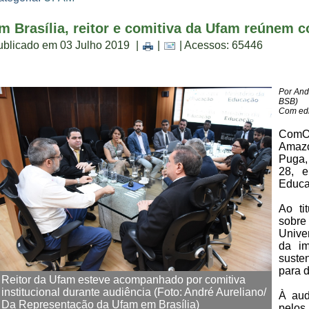
m Brasília, reitor e comitiva da Ufam reúnem 
ublicado em 03 Julho 2019
|
|
| Acessos: 65446
Por And
BSB)
Com edi
ComO 
Amazo
Puga,
28, e
Educa
Ao ti
sobr
Unive
da im
suste
para d
Reitor da Ufam esteve acompanhado por comitiva
institucional durante audiência (Foto: André Aureliano/
À aud
Da Representação da Ufam em Brasília)
pelos