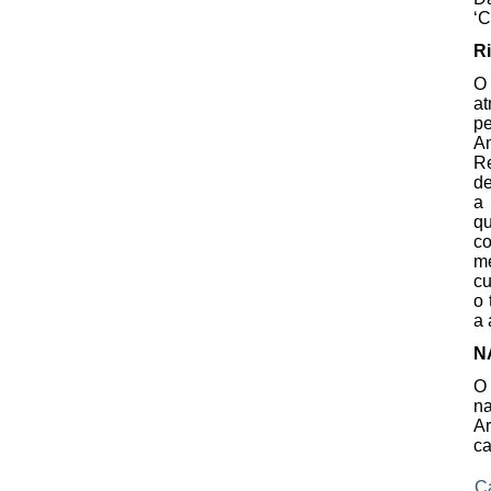
‘C
R
O
at
p
Am
Re
de
a 
q
c
m
cu
o 
a 
N
O 
na
Ar
ca
C