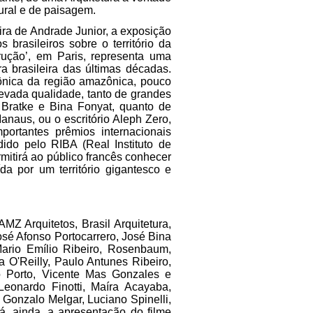
ural e de paisagem.
eira de Andrade Junior, a exposição
brasileiros sobre o território da
ução’, em Paris, representa uma
ra brasileira das últimas décadas.
tônica da região amazônica, pouco
evada qualidade, tanto de grandes
Bratke e Bina Fonyat, quanto de
anaus, ou o escritório Aleph Zero,
portantes prêmios internacionais
ido pelo RIBA (Real Instituto de
mitirá ao público francês conhecer
ída por um território gigantesco e
MZ Arquitetos, Brasil Arquitetura,
osé Afonso Portocarrero, José Bina
 Mario Emílio Ribeiro, Rosenbaum,
a O'Reilly, Paulo Antunes Ribeiro,
o Porto, Vicente Mas Gonzales e
Leonardo Finotti, Maíra Acayaba,
Gonzalo Melgar, Luciano Spinelli,
, ainda, a apresentação do filme