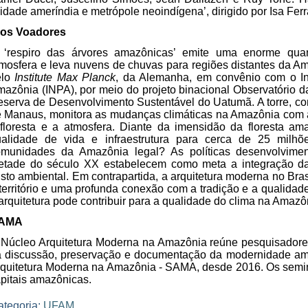
idade ameríndia e metrópole neoindígena’, dirigido por Isa Fer
ios Voadores
 ‘respiro das árvores amazônicas’ emite uma enorme qua
mosfera e leva nuvens de chuvas para regiões distantes da 
elo
Institute Max Planck
, da Alemanha, em convênio com o In
azônia (INPA), por meio do projeto binacional Observatório da
serva de Desenvolvimento Sustentável do Uatumã. A torre, co
 Manaus, monitora as mudanças climáticas na Amazônia com a
floresta e a atmosfera. Diante da imensidão da floresta am
ualidade de vida e infraestrutura para cerca de 25 milh
omunidades da Amazônia legal? As políticas desenvolvime
etade do século XX estabelecem como meta a integração da
sto ambiental. Em contrapartida, a arquitetura moderna no Bra
território e uma profunda conexão com a tradição e a qualidad
arquitetura pode contribuir para a qualidade do clima na Amazô
AMA
Núcleo Arquitetura Moderna na Amazônia reúne pesquisadores, 
 discussão, preservação e documentação da modernidade am
quitetura Moderna na Amazônia - SAMA, desde 2016. Os seminá
pitais amazônicas.
ategoria:
UFAM