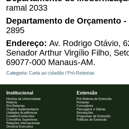
ramal 2033
Departamento de Orçamento -
2895
Endereço:
Av. Rodrigo Otávio, 
Senador Arthur Virgílio Filho, Se
69077-000 Manaus-AM.
Categoria:
Carta ao cidadão
/
Pró-Reitorias
Institucional
Extensão
História da Universidade
Pró-Reitoria de Extensão
Reitoria
Portarias
Pró-Reitorias
Formulários
Órgãos Suplementares
Passagens e Diárias
Unidades Acadêmicas
Resoluções
Comitês/Comissões
Programas de Extensão
Conselhos Superiores
Políticas de Extensão
Relações Internacionais
Diretoria Executiva