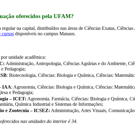
aduação oferecidos pela UFAM?
regular na capital, distribuídos nas áreas de Ciências Exatas, Ciências 
e cursos
 disponíveis no campus Manaus.
s por unidade acadêmica:
C: 
Administração, Antropologia, Ciências Agrárias e do Ambiente, Ciên
 e Pedagogia;
 ISB
: Biotecnologia, Ciências: Biologia e Química, Ciências: Matemática
 – IAA
: Agronomia, Ciências: Biologia e Química, Ciências: Matemática
lesa e Pedagogia;
logia – ICET: 
Agronomia, Farmácia, Ciências: Biologia e Química, Ciên
itária, Química Industrial e Sistemas de Informações;
ção e Zootecnia – ICSEZ:
 Administração, Artes Visuais, Comunicação 
oferecidos nas unidades do interior é 34.