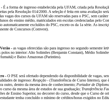
- 
É a forma de ingresso estabelecida pela UFAM, criada pela Resoluçã
itas pela Resolução 014/2000. A seleção é feita em uma avaliação seriad
as vagas dos cursos da UFAM são reservadas para o PSC, sem caráter ad
alunos do ensino médio, matriculados em escolas credenciadas pelo Co
ão automaticamente excluídos do PSC, exceto os da 1a série. As inscriç
nente de Concursos (Comvest).
Verão - 
as vagas oferecidas são para ingresso no segundo semestre letiv
s polos no interior: Alto Solimões (Benjamin Constant), Médio Solimõ
(Humaitá) e Baixo Amazonas (Parintins).
ro -
 O PSE será ofertado dependendo da disponibilidade de vagas, sen
alidades de ingresso: 
Reopção
 - (Transferência de Curso Interno), que é
a outro, dentro da mesma área de conhecimento; 
Portador de Diplom
ro curso da mesma área de estudos de sua graduação; 
Transferência Fac
ições de Ensino Superior, no decorrer do curso, desde que o Curso de o
 estudante tenha concluído o mínimo de créditos/horas exigidos no Edita