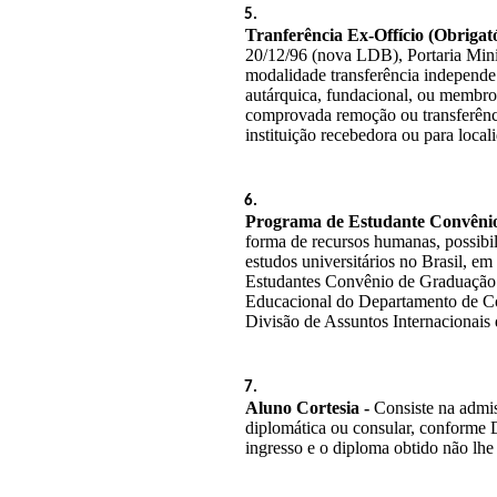
Tranferência Ex-Offício (Obrigató
20/12/96 (nova LDB), Portaria Minis
modalidade transferência independe d
autárquica, fundacional, ou membro 
comprovada remoção ou transferência
instituição recebedora ou para loc
Programa de Estudante Convênio
forma de recursos humanas, possibil
estudos universitários no Brasil, em 
Estudantes Convênio de Graduação (
Educacional do Departamento de Co
Divisão de Assuntos Internacionai
Aluno Cortesia - 
Consiste na admis
diplomática ou consular, conforme D
ingresso e o diploma obtido não lhe 