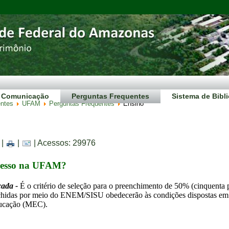
Comunicação
Perguntas Frequentes
Sistema de Bibl
entes
UFAM
Perguntas Frequentes
Ensino
|
|
| Acessos: 29976
gresso na UFAM?
ada - 
É o critério de seleção para o preenchimento de 50% (cinquenta p
hidas por meio do ENEM/SISU obedecerão às condições dispostas em Edi
ducação (MEC).