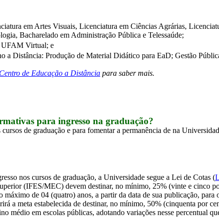
nciatura em Artes Visuais, Licenciatura em Ciências Agrárias, Licencia
logia, Bacharelado em Administração Pública e Telessaúde;
- UFAM Virtual; e
no a Distância: Produção de Material Didático para EaD; Gestão Públi
Centro de Educação a Distância
 para saber mais.
rmativas para ingresso na graduação?
cursos de graduação e para fomentar a permanência de na Universidade,
gresso nos cursos de graduação, a Universidade segue a Lei de Cotas (
L
uperior (IFES/MEC) devem destinar, no mínimo, 25% (vinte e cinco por 
zo máximo de 04 (quatro) anos, a partir da data de sua publicação, para 
á a meta estabelecida de destinar, no mínimo, 50% (cinquenta por cent
ino médio em escolas públicas, adotando variações nesse percentual qu