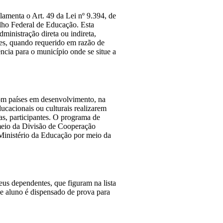
lamenta o Art. 49 da Lei nº 9.394, de 
lho Federal de Educação. Esta 
inistração direta ou indireta, 
es, quando requerido em razão de 
cia para o município onde se situe a 
om países em desenvolvimento, na 
cacionais ou culturais realizarem 
ras, participantes. O programa de 
eio da Divisão de Cooperação 
nistério da Educação por meio da 
eus dependentes, que figuram na lista 
e aluno é dispensado de prova para 