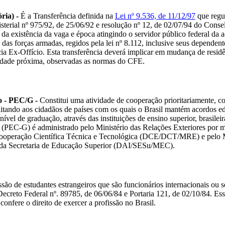
ria) - 
É a Transferência definida na 
Lei nº 9.536, de 11/12/97
 que regu
terial nº 975/92, de 25/06/92 e resolução nº 12, de 02/07/94 do Conse
a existência da vaga e época atingindo o servidor público federal da adm
das forças armadas, regidos pela lei nº 8.112, inclusive seus dependent
 Ex-Offício. Esta transferência deverá implicar em mudança de residên
alidade próxima, observadas as normas do CFE.
 - PEC/G - 
Constitui uma atividade de cooperação prioritariamente, c
itando aos cidadãos de países com os quais o Brasil mantém acordos edu
nível de graduação, através das instituições de ensino superior, brasilei
PEC-G) é administrado pelo Ministério das Relações Exteriores por m
operação Científica Técnica e Tecnológica (DCE/DCT/MRE) e pelo Mi
s da Secretaria de Educação Superior (DAI/SESu/MEC).
são de estudantes estrangeiros que são funcionários internacionais ou s
ecreto Federal nº. 89785, de 06/06/84 e Portaria 121, de 02/10/84. Ess
confere o direito de exercer a profissão no Brasil.