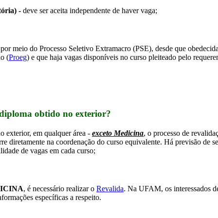
ória) - 
deve ser aceita independente de haver vaga;
 por meio do Processo Seletivo Extramacro
(PSE), desde que obedecidas
o (
Proeg
) e que haja vagas disponíveis no curso pleiteado pelo requere
diploma obtido no exterior?
 exterior, em qualquer área - 
exceto Medicina
, o processo de revalida
e diretamente na coordenação do curso equivalente. Há previsão de sere
ilidade de vagas em cada curso;
DICINA
, é necessário realizar o 
Revalida
. Na UFAM, os interessados de
formações específicas a respeito.