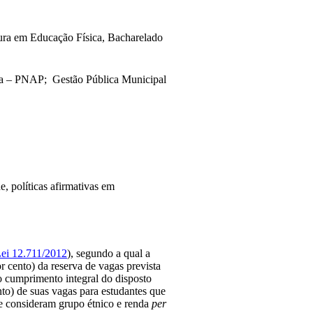
tura em Educação Física, Bacharelado 
ca – PNAP;  Gestão Pública Municipal 
 políticas afirmativas em 
ei 12.711/2012
), segundo a qual a 
cento) da reserva de vagas prevista 
o cumprimento integral do disposto 
o) de suas vagas para estudantes que 
e consideram grupo étnico e renda 
per 