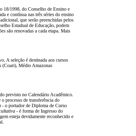
o 18/1998, do Conselho de Ensino e 
a e contínua nas três séries do ensino 
icional, que serão preenchidas pelos 
nselho Estadual de Educação, podem 
ões são renovadas a cada etapa. Mais 
o. A seleção é destinada aos cursos 
es (Coari), Médio Amazonas 
do previsto no Calendário Acadêmico. 
 o processo de transferência do 
a
 - o portador de Diploma de Curso 
ultativa
 - é forma de Ingresso do 
rigem esteja devidamente reconhecido e 
l.