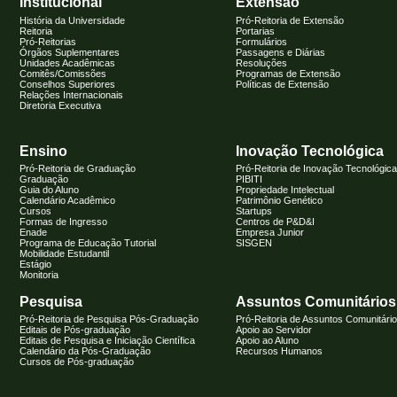
Institucional
Extensão
História da Universidade
Pró-Reitoria de Extensão
Reitoria
Portarias
Pró-Reitorias
Formulários
Órgãos Suplementares
Passagens e Diárias
Unidades Acadêmicas
Resoluções
Comitês/Comissões
Programas de Extensão
Conselhos Superiores
Políticas de Extensão
Relações Internacionais
Diretoria Executiva
Ensino
Inovação Tecnológica
Pró-Reitoria de Graduação
Pró-Reitoria de Inovação Tecnológica
Graduação
PIBITI
Guia do Aluno
Propriedade Intelectual
Calendário Acadêmico
Patrimônio Genético
Cursos
Startups
Formas de Ingresso
Centros de P&D&I
Enade
Empresa Junior
Programa de Educação Tutorial
SISGEN
Mobilidade Estudantil
Estágio
Monitoria
Pesquisa
Assuntos Comunitários
Pró-Reitoria de Pesquisa Pós-Graduação
Pró-Reitoria de Assuntos Comunitári
Editais de Pós-graduação
Apoio ao Servidor
Editais de Pesquisa e Iniciação Científica
Apoio ao Aluno
Calendário da Pós-Graduação
Recursos Humanos
Cursos de Pós-graduação