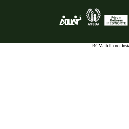
BCMath lib not inst