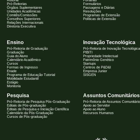
Reitoria
Portarias
Pró-Reitorias
Formulários
Órgãos Suplementares
Passagens e Diárias
Unidades Acadêmicas
Resoluções
Comitês/Comissões
Programas de Extensão
Conselhos Superiores
Políticas de Extensão
Relações Internacionais
Diretoria Executiva
Ensino
Inovação Tecnológica
Pró-Reitoria de Graduação
Pró-Reitoria de Inovação Tecnológica
Graduação
PIBITI
Guia do Aluno
Propriedade Intelectual
Calendário Acadêmico
Patrimônio Genético
Cursos
Startups
Formas de Ingresso
Centros de P&D&I
Enade
Empresa Junior
Programa de Educação Tutorial
SISGEN
Mobilidade Estudantil
Estágio
Monitoria
Pesquisa
Assuntos Comunitários
Pró-Reitoria de Pesquisa Pós-Graduação
Pró-Reitoria de Assuntos Comunitári
Editais de Pós-graduação
Apoio ao Servidor
Editais de Pesquisa e Iniciação Científica
Apoio ao Aluno
Calendário da Pós-Graduação
Recursos Humanos
Cursos de Pós-graduação