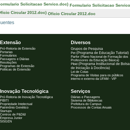
Formulario Solicitacao Servic
Oficio Circular 2012.doc
quentes
Extensão
Diversos
Pró-Reitoria de Extensão
Grupos de Pesquisa
Portarias
(Programa de Educação Tutorial
)
Pet
Formulários
Parfor (Plano Nacional de Formação dos
Passagens e Diárias
Professores da Educação Básica)
Resoluções
(Programa Institucional de Bolsa
Pibid
Programas de Extensão
de Iniciação à Docência)
Políticas de Extensão
Lei de Cotas
Programa de Visitas para os públicos
interno e externo da UFAM - VIP
Inovação Tecnológica
Serviços
Pró-Reitoria de Inovação Tecnológica
Diárias e Passagens
PIBITI
S
istema de Biblioteca
s
Propriedade Intelectual
Prefeitura do Campus
Patrimônio Genético
Processos de Contas Anuais
Startups
Centros de P&D&I
Empresa Junior
SISGEN