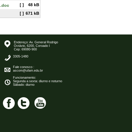
[ ]
48 kB
o.doc
[ ]
671 kB
Endereço: Av. General Rodrigo
Octávio, 6200, Coroado I
Cep: 69080-900
3305-1480
Fale conosco :
ascom@ufam.edu.br
Funcionamento:
Segunda a sexta: diurno e noturno
Sábado: diurno