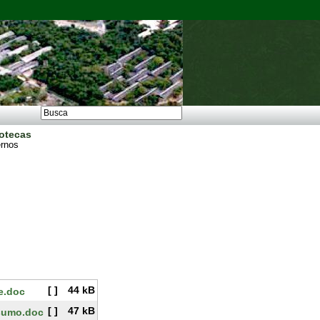
iotecas
ernos
[ ]
44 kB
e.doc
[ ]
47 kB
nsumo.doc