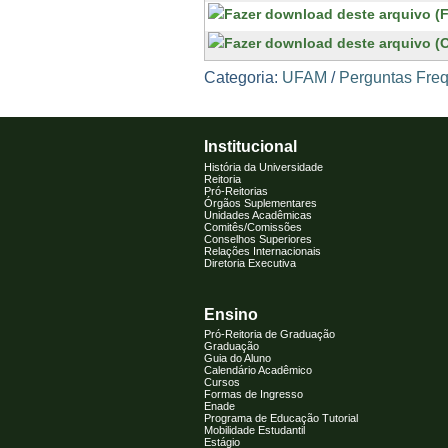
Categoria:
UFAM
/
Perguntas Fre
Institucional
História da Universidade
Reitoria
Pró-Reitorias
Órgãos Suplementares
Unidades Acadêmicas
Comitês/Comissões
Conselhos Superiores
Relações Internacionais
Diretoria Executiva
Ensino
Pró-Reitoria de Graduação
Graduação
Guia do Aluno
Calendário Acadêmico
Cursos
Formas de Ingresso
Enade
Programa de Educação Tutorial
Mobilidade Estudantil
Estágio