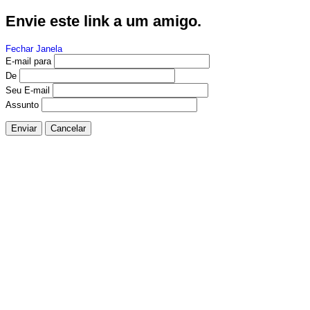
Envie este link a um amigo.
Fechar Janela
E-mail para
De
Seu E-mail
Assunto
Enviar
Cancelar