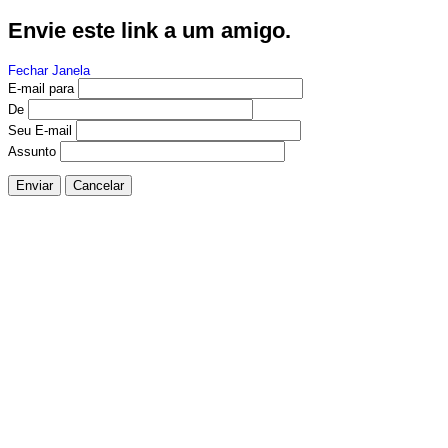
Envie este link a um amigo.
Fechar Janela
E-mail para
De
Seu E-mail
Assunto
Enviar
Cancelar