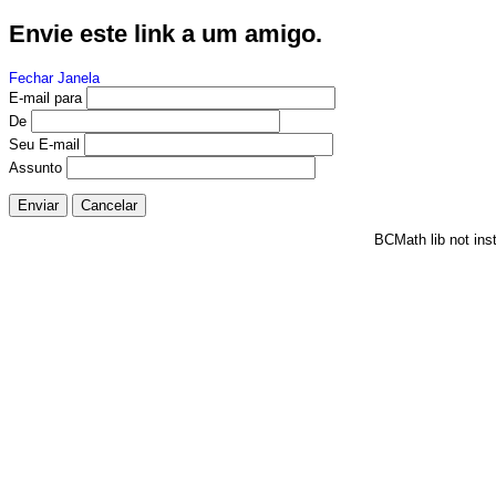
Envie este link a um amigo.
Fechar Janela
E-mail para
De
Seu E-mail
Assunto
Enviar
Cancelar
BCMath lib not ins