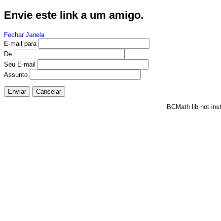
Envie este link a um amigo.
Fechar Janela
E-mail para
De
Seu E-mail
Assunto
Enviar
Cancelar
BCMath lib not ins